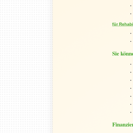
für Rehabi
Sie könn
Finanzie