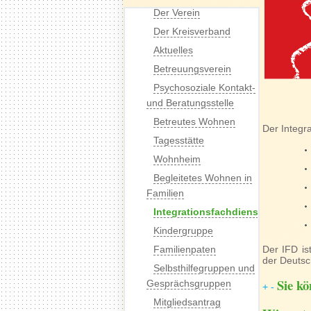
Der Verein
Der Kreisverband
Aktuelles
Betreuungsverein
Psychosoziale Kontakt-
und Beratungsstelle
Betreutes Wohnen
Der Integr
Tagesstätte
Wohnheim
Begleitetes Wohnen in
Familien
Integrationsfachdienst
Kindergruppe
Familienpaten
Der IFD is
der Deutsc
Selbsthilfegruppen und
Sie kö
Gesprächsgruppen
+
-
Mitgliedsantrag