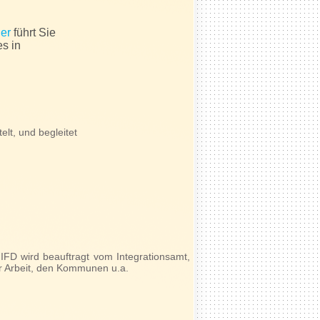
ier
führt Sie
es in
lt, und begleitet
 IFD wird beauftragt vom Integrationsamt,
r Arbeit, den Kommunen u.a.