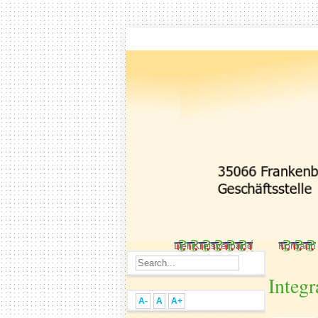
Der Kreisverband
Korbach
Integr
A-
A
A+