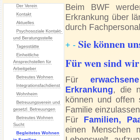
Beim BWF werden
Der Verein
Kontakt
Erkrankung über lä
Aktuelles
durch Fachpersonal 
Psychosoziale Kontakt-
und Beratungsstelle
Sie können un
+
-
Tagesstätte
Einheitliche
Für wen sind wir
Ansprechstellen für
Arbeitgeber
Betreutes Wohnen
Für
erwachsen
Integrationsfachdienst
Erkrankung
, die 
Wohnheim
können und offen 
Betreuungsverein und
Familie einzulassen
gesetzl. Betreuungen
Für
Familien, Pa
Betreutes Wohnen
Sucht
einen Menschen mi
Begleitetes Wohnen
Lebenswelt aufzun
in Familien