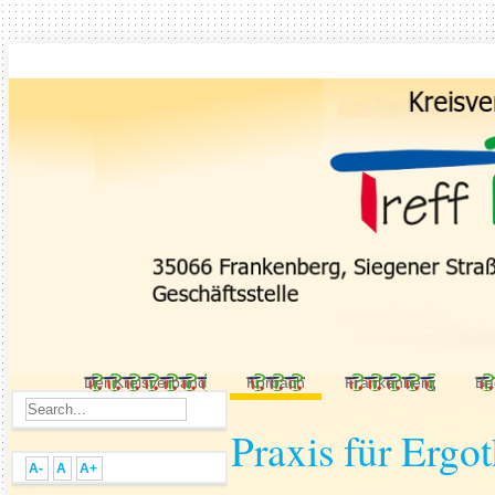
Der Kreisverband
Korbach
Frankenberg
Ba
Praxis für Ergo
A-
A
A+