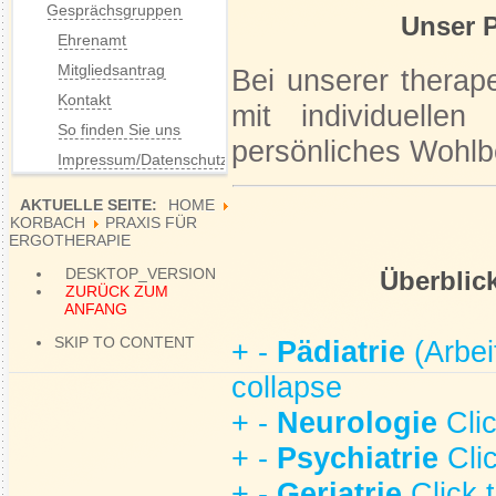
Gesprächsgruppen
Unser P
Ehrenamt
Mitgliedsantrag
Bei unserer therap
Kontakt
mit individuelle
So finden Sie uns
persönliches Wohlb
Impressum/Datenschutz
AKTUELLE SEITE:
HOME
KORBACH
PRAXIS FÜR
ERGOTHERAPIE
DESKTOP_VERSION
Überblic
ZURÜCK ZUM
ANFANG
SKIP TO CONTENT
+
-
Pädiatrie
(Arbei
collapse
+
-
Neurologie
Cli
+
-
Psychiatrie
Cli
+
-
Geriatrie
Click 