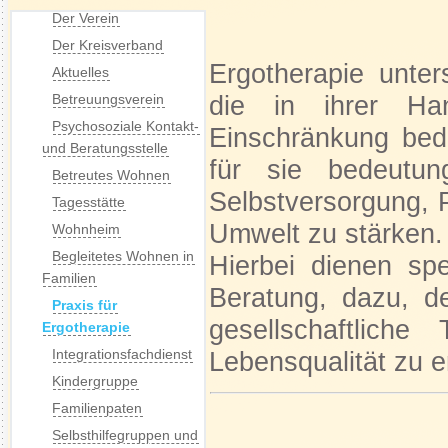
Der Verein
Der Kreisverband
Ergotherapie unter
Aktuelles
die in ihrer Han
Betreuungsverein
Psychosoziale Kontakt-
Einschränkung bedr
und Beratungsstelle
für sie bedeutun
Betreutes Wohnen
Selbstversorgung, Pr
Tagesstätte
Umwelt zu stärken.
Wohnheim
Begleitetes Wohnen in
Hierbei dienen sp
Familien
Beratung, dazu, d
Praxis für
gesellschaftlich
Ergotherapie
Integrationsfachdienst
Lebensqualität zu 
Kindergruppe
Familienpaten
Selbsthilfegruppen und