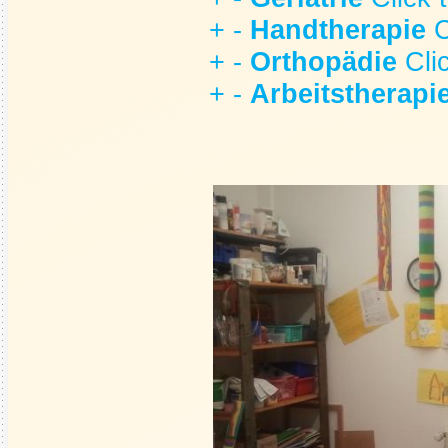
+
-
Handtherapie
C
+
-
Orthopädie
Cli
+
-
Arbeitstherapi