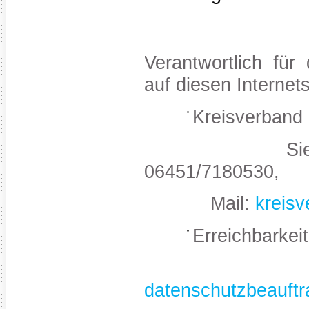
Verantwortlich fü
auf diesen Internets
Kreisverband 
Siegener Str
06451/7180530,
Mail:
kreis
Erreichbarkei
Tel. 05
datenschutzbeauftr