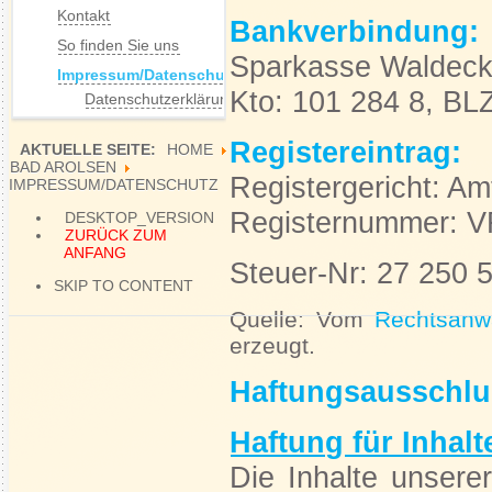
Kontakt
Bankverbindung:
So finden Sie uns
Sparkasse Waldeck
Impressum/Datenschutz
Kto: 101 284 8, BL
Datenschutzerklärung
Registereintrag:
AKTUELLE SEITE:
HOME
BAD AROLSEN
Registergericht: Am
IMPRESSUM/DATENSCHUTZ
Registernummer: V
DESKTOP_VERSION
ZURÜCK ZUM
ANFANG
Steuer-Nr: 27 250 
SKIP TO CONTENT
Quelle: Vom
Rechtsanwa
erzeugt.
Haftungsausschlu
Haftung für Inhalt
Die Inhalte unserer