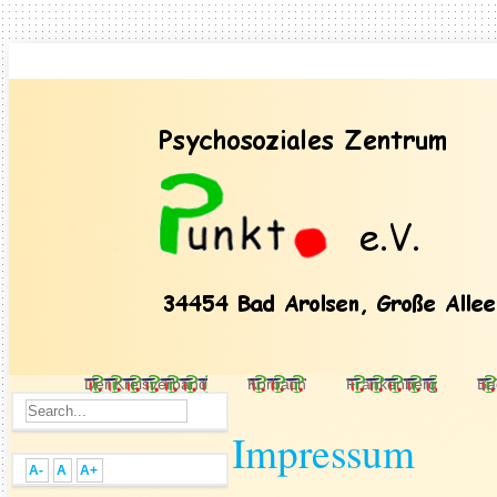
Der Kreisverband
Korbach
Frankenberg
Ba
Impressum
A-
A
A+