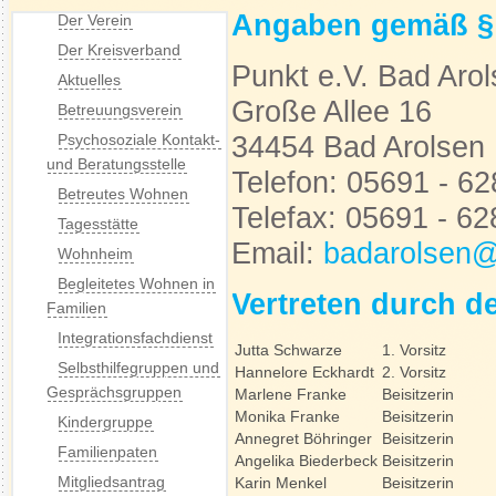
Angaben gemäß §
Der Verein
Der Kreisverband
Punkt e.V. Bad Aro
Aktuelles
Große Allee 16
Betreuungsverein
34454 Bad Arolsen
Psychosoziale Kontakt-
und Beratungsstelle
Telefon: 05691 - 6
Betreutes Wohnen
Telefax: 05691 - 6
Tagesstätte
Email:
badarolsen@
Wohnheim
Begleitetes Wohnen in
Vertreten durch d
Familien
Integrationsfachdienst
Jutta Schwarze
1. Vorsitz
Selbsthilfegruppen und
Hannelore Eckhardt
2. Vorsitz
Gesprächsgruppen
Marlene Franke
Beisitzerin
Monika Franke
Beisitzerin
Kindergruppe
Annegret Böhringer
Beisitzerin
Familienpaten
Angelika Biederbeck
Beisitzerin
Mitgliedsantrag
Karin Menkel
Beisitzerin