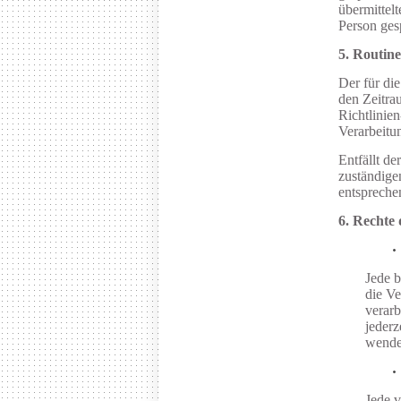
übermittel
Person ges
5. Routin
Der für di
den Zeitra
Richtlinie
Verarbeitu
Entfällt d
zuständige
entsprechen
6. Rechte 
Jede b
die Ve
verarb
jederz
wende
Jede v