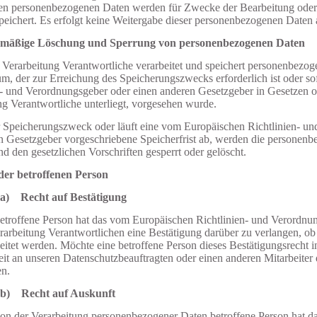
ten personenbezogenen Daten werden für Zwecke der Bearbeitung oder
peichert. Es erfolgt keine Weitergabe dieser personenbezogenen Daten a
emäßige Löschung und Sperrung von personenbezogenen Daten
e Verarbeitung Verantwortliche verarbeitet und speichert personenbezog
um, der zur Erreichung des Speicherungszwecks erforderlich ist oder s
n- und Verordnungsgeber oder einen anderen Gesetzgeber in Gesetzen od
ng Verantwortliche unterliegt, vorgesehen wurde.
er Speicherungszweck oder läuft eine vom Europäischen Richtlinien- u
n Gesetzgeber vorgeschriebene Speicherfrist ab, werden die personen
d den gesetzlichen Vorschriften gesperrt oder gelöscht.
der betroffenen Person
a) Recht auf Bestätigung
etroffene Person hat das vom Europäischen Richtlinien- und Verordnu
rarbeitung Verantwortlichen eine Bestätigung darüber zu verlangen, o
eitet werden. Möchte eine betroffene Person dieses Bestätigungsrecht 
eit an unseren Datenschutzbeauftragten oder einen anderen Mitarbeiter 
n.
b) Recht auf Auskunft
on der Verarbeitung personenbezogener Daten betroffene Person hat d