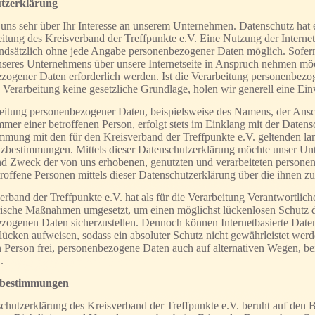
tzerklärung
 uns sehr über Ihr Interesse an unserem Unternehmen. Datenschutz hat 
eitung des Kreisverband der Treffpunkte e.V. Eine Nutzung der Internet
rundsätzlich ohne jede Angabe personenbezogener Daten möglich. Sofer
nseres Unternehmens über unsere Internetseite in Anspruch nehmen möc
zogener Daten erforderlich werden. Ist die Verarbeitung personenbezog
 Verarbeitung keine gesetzliche Grundlage, holen wir generell eine Ein
eitung personenbezogener Daten, beispielsweise des Namens, der Ansc
mer einer betroffenen Person, erfolgt stets im Einklang mit der Date
mmung mit den für den Kreisverband der Treffpunkte e.V. geltenden la
zbestimmungen. Mittels dieser Datenschutzerklärung möchte unser Unte
 Zweck der von uns erhobenen, genutzten und verarbeiteten personen
roffene Personen mittels dieser Datenschutzerklärung über die ihnen z
rband der Treffpunkte e.V. hat als für die Verarbeitung Verantwortlich
rische Maßnahmen umgesetzt, um einen möglichst lückenlosen Schutz der
zogenen Daten sicherzustellen. Dennoch können Internetbasierte Date
slücken aufweisen, sodass ein absoluter Schutz nicht gewährleistet wer
n Person frei, personenbezogene Daten auch auf alternativen Wegen, bei
.
fsbestimmungen
chutzerklärung des Kreisverband der Treffpunkte e.V. beruht auf den Be