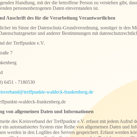
igenden Handlung, mit der die betroffene Person zu verstehen gibt, dass 
fenden personenbezogenen Daten einverstanden ist.
nd Anschrift des für die Verarbeitung Verantwortlichen
licher im Sinne der Datenschutz-Grundverordnung, sonstiger in den Mi
Datenschutzgesetze und anderer Bestimmungen mit datenschutzrechtlich
nd der Treffpunkte e.V.
traße 7
nkenberg
nd
(0) 6451 - 7180530
eisverband@treffpunkte-waldeck-frankenberg.de
reffpunkte-waldeck-frankenberg.de
ung von allgemeinen Daten und Informationen
tseite des Kreisverband der Treffpunkte e.V. erfasst mit jedem Aufruf de
r ein automatisiertes System eine Reihe von allgemeinen Daten und In
nen werden in den Logfiles des Servers gespeichert. Erfasst werden k