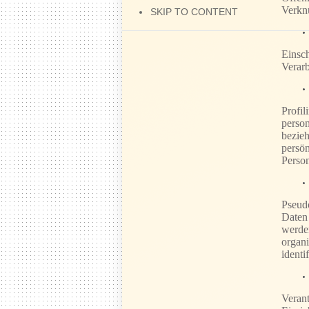
Verkn
SKIP TO CONTENT
Einsch
Verar
Profil
person
bezieh
persön
Person
Pseudo
Daten 
werden
organi
identi
Verant