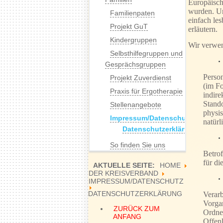
Europäisch
wurden. Un
Familienpaten
einfach le
Projekt GuT
erläutern.
Kindergruppen
Wir verwen
Selbsthilfegruppen und
Gesprächsgruppen
Person
Projekt Zuverdienst
(im Fo
Praxis für Ergotherapie
indir
Stand
Stellenangebote
physis
Impressum/Datenschutz
natürl
Datenschutzerklärung
So finden Sie uns
Betrof
für di
AKTUELLE SEITE:
HOME
DER KREISVERBAND
IMPRESSUM/DATENSCHUTZ
DATENSCHUTZERKLÄRUNG
Verarb
Vorga
ZURÜCK ZUM
Ordne
ANFANG
Offenl