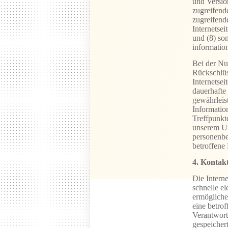
und Versio
zugreifende
zugreifende
Internetsei
und (8) so
informatio
Bei der Nu
Rückschlüs
Internetsei
dauerhafte
gewährleis
Informatio
Treffpunkte
unserem Un
personenbe
betroffene
4. Kontakt
Die Interne
schnelle e
ermögliche
eine betro
Verantwort
gespeichert