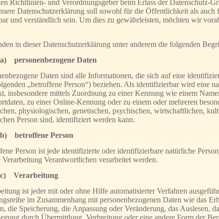
en Richtlinien- und Verordnungsgeber beim Erlass der Datenschutz
sere Datenschutzerklärung soll sowohl für die Öffentlichkeit als auch
sbar und verständlich sein. Um dies zu gewährleisten, möchten wir vora
den in dieser Datenschutzerklärung unter anderem die folgenden Begri
a) personenbezogene Daten
enbezogene Daten sind alle Informationen, die sich auf eine identifizier
lgenden „betroffene Person“) beziehen. Als identifizierbar wird eine na
ekt, insbesondere mittels Zuordnung zu einer Kennung wie einem Nam
ortdaten, zu einer Online-Kennung oder zu einem oder mehreren beso
chen, physiologischen, genetischen, psychischen, wirtschaftlichen, kultu
ichen Person sind, identifiziert werden kann.
b) betroffene Person
fene Person ist jede identifizierte oder identifizierbare natürliche Pe
e Verarbeitung Verantwortlichen verarbeitet werden.
c) Verarbeitung
eitung ist jeder mit oder ohne Hilfe automatisierter Verfahren ausgefüh
ngsreihe im Zusammenhang mit personenbezogenen Daten wie das Erheb
n, die Speicherung, die Anpassung oder Veränderung, das Auslesen, d
egung durch Übermittlung, Verbreitung oder eine andere Form der Bere