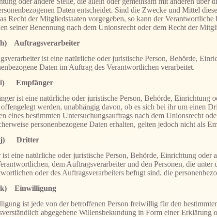
htung oder andere Stelle, die allein oder gemeinsam mit anderen über 
rsonenbezogenen Daten entscheidet. Sind die Zwecke und Mittel diese
as Recht der Mitgliedstaaten vorgegeben, so kann der Verantwortlich
rien seiner Benennung nach dem Unionsrecht oder dem Recht der Mitgl
h) Auftragsverarbeiter
gsverarbeiter ist eine natürliche oder juristische Person, Behörde, Einri
enbezogene Daten im Auftrag des Verantwortlichen verarbeitet.
i) Empfänger
ger ist eine natürliche oder juristische Person, Behörde, Einrichtung 
offengelegt werden, unabhängig davon, ob es sich bei ihr um einen Dri
n eines bestimmten Untersuchungsauftrags nach dem Unionsrecht oder
herweise personenbezogene Daten erhalten, gelten jedoch nicht als E
j) Dritter
r ist eine natürliche oder juristische Person, Behörde, Einrichtung oder 
rantwortlichen, dem Auftragsverarbeiter und den Personen, die unter 
wortlichen oder des Auftragsverarbeiters befugt sind, die personenbez
k) Einwilligung
ligung ist jede von der betroffenen Person freiwillig für den bestimmte
verständlich abgegebene Willensbekundung in Form einer Erklärung od