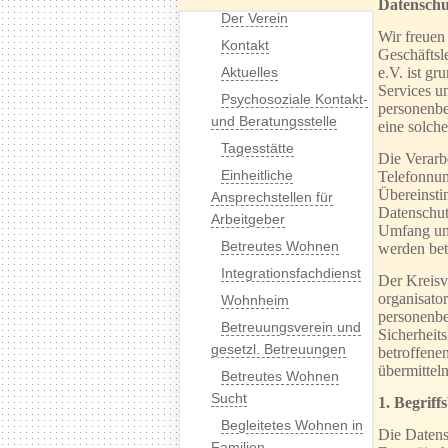
Datenschu
Der Verein
Wir freuen
Kontakt
Geschäftsl
Aktuelles
e.V. ist g
Services u
Psychosoziale Kontakt-
personenbe
und Beratungsstelle
eine solche
Tagesstätte
Die Verarb
Einheitliche
Telefonnum
Übereinsti
Ansprechstellen für
Datenschut
Arbeitgeber
Umfang und
Betreutes Wohnen
werden bet
Integrationsfachdienst
Der Kreisve
organisato
Wohnheim
personenbe
Betreuungsverein und
Sicherheit
gesetzl. Betreuungen
betroffene
übermitteln
Betreutes Wohnen
Sucht
1. Begrif
Begleitetes Wohnen in
Die Datens
Familien