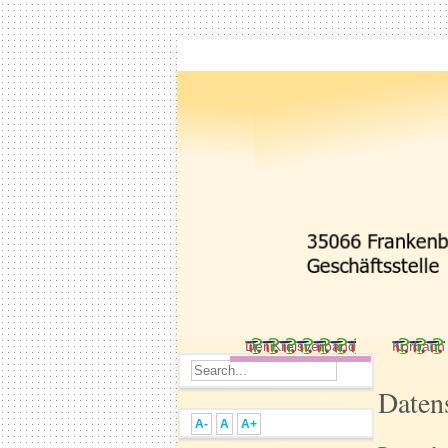
Der Kreisverband
Korbach
Daten
A-
A
A+