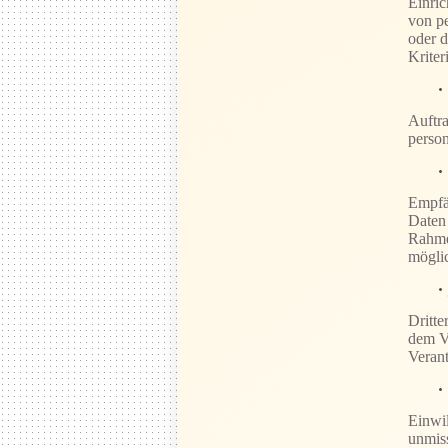
Einric
von pe
oder d
Krite
Auftra
person
Empfän
Daten 
Rahme
möglic
Dritte
dem Ve
Verant
Einwil
unmiss