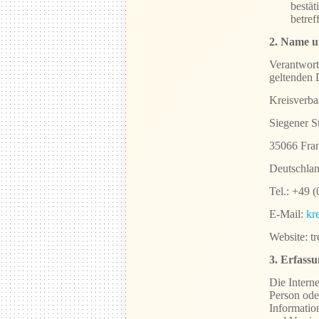
bestät
betref
2. Name u
Verantwort
geltenden 
Kreisverba
Siegener S
35066 Fra
Deutschla
Tel.: +49 
E-Mail:
kr
Website: t
3. Erfass
Die Interne
Person ode
Informatio