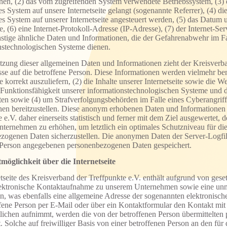
nen, (2) das vom zugreifenden System verwendete Betriebssystem, (3) di
s System auf unsere Internetseite gelangt (sogenannte Referrer), (4) d
s System auf unserer Internetseite angesteuert werden, (5) das Datum u
te, (6) eine Internet-Protokoll-Adresse (IP-Adresse), (7) der Internet-S
nstige ähnliche Daten und Informationen, die der Gefahrenabwehr im Fa
nstechnologischen Systeme dienen.
tzung dieser allgemeinen Daten und Informationen zieht der Kreisverba
se auf die betroffene Person. Diese Informationen werden vielmehr benö
te korrekt auszuliefern, (2) die Inhalte unserer Internetseite sowie die W
 Funktionsfähigkeit unserer informationstechnologischen Systeme und de
ten sowie (4) um Strafverfolgungsbehörden im Falle eines Cyberangriff
nen bereitzustellen. Diese anonym erhobenen Daten und Informationen
 e.V. daher einerseits statistisch und ferner mit dem Ziel ausgewertet,
ternehmen zu erhöhen, um letztlich ein optimales Schutzniveau für die
zogenen Daten sicherzustellen. Die anonymen Daten der Server-Logfile
 Person angegebenen personenbezogenen Daten gespeichert.
möglichkeit über die Internetseite
tseite des Kreisverband der Treffpunkte e.V. enthält aufgrund von gese
lektronische Kontaktaufnahme zu unserem Unternehmen sowie eine un
n, was ebenfalls eine allgemeine Adresse der sogenannten elektronisch
ffene Person per E-Mail oder über ein Kontaktformular den Kontakt mit
lichen aufnimmt, werden die von der betroffenen Person übermittelte
. Solche auf freiwilliger Basis von einer betroffenen Person an den für