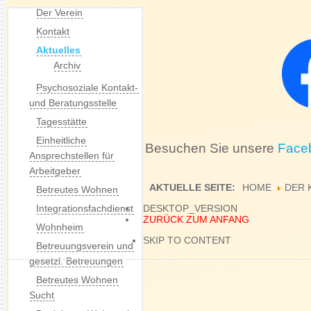
Der Verein
Kontakt
Aktuelles
Archiv
Psychosoziale Kontakt-
und Beratungsstelle
Tagesstätte
Einheitliche
Besuchen Sie unsere
Face
Ansprechstellen für
Arbeitgeber
AKTUELLE SEITE:
HOME
DER 
Betreutes Wohnen
Integrationsfachdienst
DESKTOP_VERSION
ZURÜCK ZUM ANFANG
Wohnheim
SKIP TO CONTENT
Betreuungsverein und
gesetzl. Betreuungen
Betreutes Wohnen
Sucht