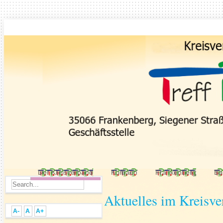
Der Kreisverband
Korbach
Frankenberg
Ba
Aktuelles im Kreisv
A-
A
A+