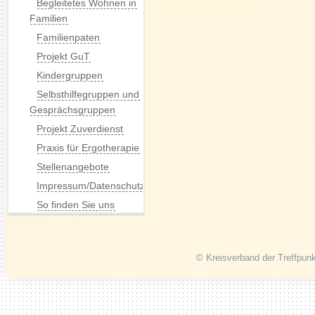
Begleitetes Wohnen in
Familien
Familienpaten
Projekt GuT
Kindergruppen
Selbsthilfegruppen und
Gesprächsgruppen
Projekt Zuverdienst
Praxis für Ergotherapie
Stellenangebote
Impressum/Datenschutz
So finden Sie uns
© Kreisverband der Treffpunk