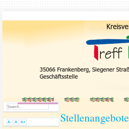
Der Kreisverband
Korbach
Frankenberg
Ba
Stellenangebot
A-
A
A+