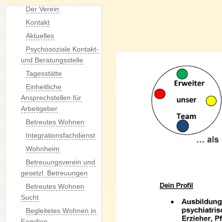
Der Verein
Kontakt
Aktuelles
Psychosoziale Kontakt-
und Beratungsstelle
Tagesstätte
Einheitliche
Ansprechstellen für
Arbeitgeber
Betreutes Wohnen
Integrationsfachdienst
Wohnheim
Betreuungsverein und
gesetzl. Betreuungen
Betreutes Wohnen
Sucht
Begleitetes Wohnen in
Familien